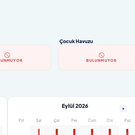
 – yüksek mahremiyet)
Çocuk Havuzu
LUNMUYOR
BULUNMUYOR
Eylül 2026
Pzt
Sal
Çar
Per
Cum
Cts
Paz
1
2
3
4
5
6
₺10.000