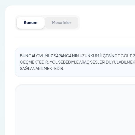
🔒 Tesis
tamamen korunaklıdır ve dışarıd
📅
1 Haziran – 30 Eylül tarihleri arasında 
Konum
Mesafeler
Konaklamalarda Sabah Kahvaltısı kişi baş
Evcil hayvan sadece küçük baş kabul edil
misafirlere aittir.
BUNGALOVUMUZ SAPANCA NIN UZUNKUM İLÇESİNDE GÖL E 2 
GEÇMEKTEDİR. YOL SEBEBİYLE ARAÇ SESLERİ DUYULABİLMEKT
SAĞLANABİLMEKTEDİR.
🌿
Doğanın içinde, gözlerden uzak ve konfor do
seçenek.