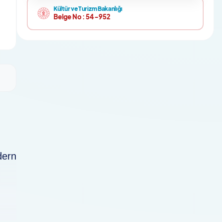
Kültür ve Turizm Bakanlığı
Belge No :
54-952
dern