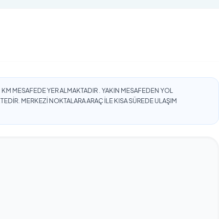
an görünmez
ısıtmalı havuz aktif değildir
ı 500 TL dir.
mektedir. 500 TL ücretlendirilmesidir. Sorumlu
KM MESAFEDE YER ALMAKTADIR . YAKIN MESAFEDEN YOL
EDİR. MERKEZİ NOKTALARA ARAÇ İLE KISA SÜREDE ULAŞIM
lu bir tatil arayan misafirlerimiz için ideal bir