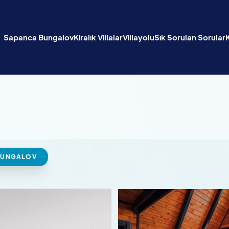
Sapanca Bungalov
Kiralık Villalar
Villayolu
Sık Sorulan Sorular
I BUNGALOV