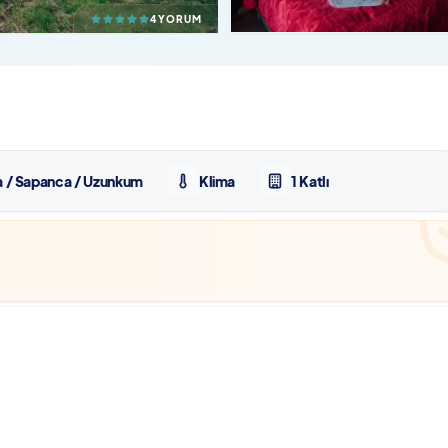
4
YORUM
a / Sapanca / Uzunkum
Klima
1 Katlı