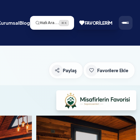
Kurumsal
Blog
FAVORILERIM
Hızlı Ara...
⌘ K
Paylaş
Favorilere Ekle