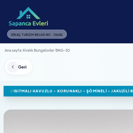
SIRAÇ TURIZM BELGE NO : 10682
Ana sayfa
/
Kiralık Bungalovlar
/
BNG-30
Geri
ISITMALI HAVUZLU - KORUNAKLI - ŞÖMINELI - JAKUZIL