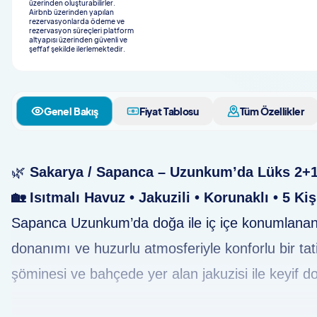
üzerinden oluşturabilirler.
Airbnb üzerinden yapılan
rezervasyonlarda ödeme ve
rezervasyon süreçleri platform
altyapısı üzerinden güvenli ve
şeffaf şekilde ilerlemektedir.
Genel Bakış
Fiyat Tablosu
Tüm Özellikler
🌿
Sakarya / Sapanca – Uzunkum’da Lüks 2+
🏡 Isıtmalı Havuz • Jakuzili • Korunaklı • 5 Kiş
Sapanca Uzunkum’da doğa ile iç içe konumlanan
donanımı ve huzurlu atmosferiyle konforlu bir ta
şöminesi ve bahçede yer alan jakuzisi ile keyif do