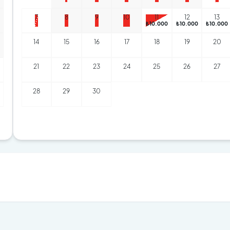
7
8
9
10
11
12
13
₺10.000
₺10.000
₺10.000
14
15
16
17
18
19
20
21
22
23
24
25
26
27
28
29
30
a imkânı
ittir
maktadır