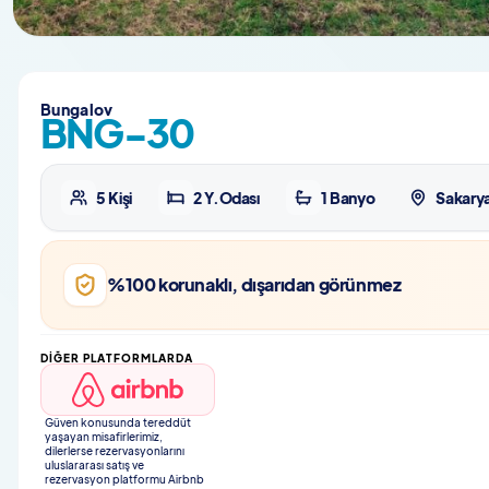
Bungalov
BNG-30
5 Kişi
2 Y.Odası
1 Banyo
Sakary
%100 korunaklı, dışarıdan görünmez
DIĞER PLATFORMLARDA
Güven konusunda tereddüt
yaşayan misafirlerimiz,
dilerlerse rezervasyonlarını
uluslararası satış ve
rezervasyon platformu Airbnb