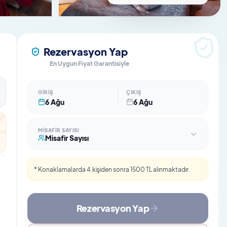
Rezervasyon Yap
En Uygun Fiyat Garantisiyle
GIRIŞ
ÇIKIŞ
6 Ağu
6 Ağu
MISAFIR SAYISI
Misafir Sayısı
*
Konaklamalarda 4.kişiden sonra 1500 TL alınmaktadır.
Rezervasyon Yap