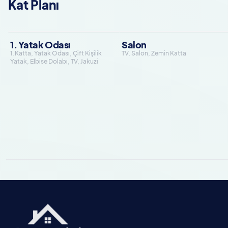
Kat Planı
1. Yatak Odası
Salon
1.Katta, Yatak Odası, Çift Kişilik
TV, Salon, Zemin Katta
Yatak, Elbise Dolabı, TV, Jakuzi