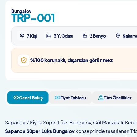
Bungalov
TRP-001
7 Kişi
3 Y.Odası
2 Banyo
Sakarya
%100 korunaklı, dışarıdan görünmez
Genel Bakış
Fiyat Tablosu
Tüm Özellikler
Sapanca 7 Kişilik Süper Lüks Bungalov, Göl Manzaralı, Korunak
Sapanca Süper Lüks Bungalov
konseptinde tasarlanan Trio 