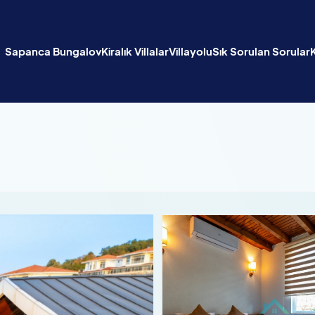
Sapanca Bungalov
Kiralık Villalar
Villayolu
Sık Sorulan Sorular