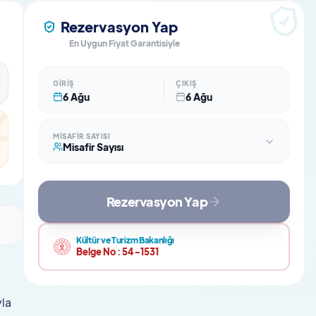
Rezervasyon Yap
En Uygun Fiyat Garantisiyle
GIRIŞ
ÇIKIŞ
6 Ağu
6 Ağu
MISAFIR SAYISI
Misafir Sayısı
Rezervasyon Yap
Kültür ve Turizm Bakanlığı
Belge No :
54-1531
yla