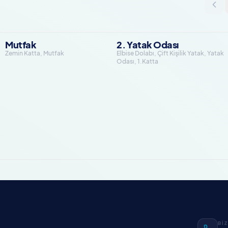
Mutfak
2. Yatak Odası
Zemin Katta, Mutfak
Elbise Dolabı, Çift Kişilik Yatak, Yatak
Odası, 1.Katta
Bİ