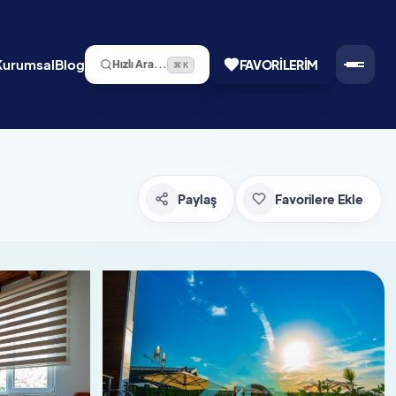
Kurumsal
Blog
FAVORILERIM
Hızlı Ara...
⌘ K
Paylaş
Favorilere Ekle