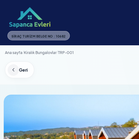
SIRAÇ TURIZM BELGE NO : 10682
Ana sayfa
/
Kiralık Bungalovlar
/
TRP-001
Geri