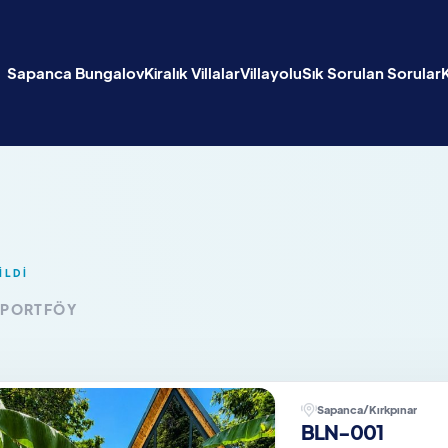
Sapanca Bungalov
Kiralık Villalar
Villayolu
Sık Sorulan Sorular
İLDİ
 PORTFÖY
Sapanca/Kırkpınar
BLN-001