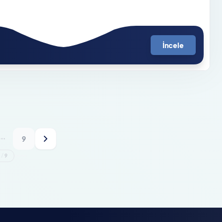
İncele
9
1
/
9