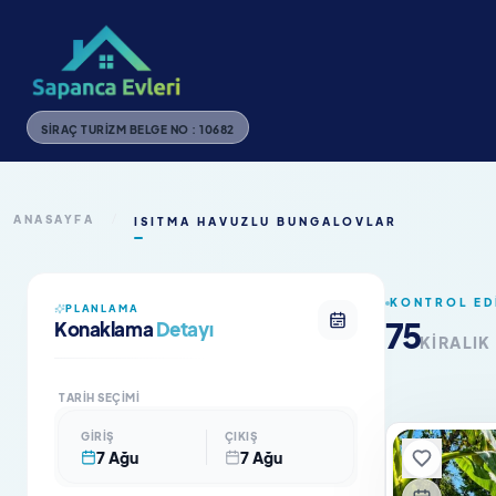
SIRAÇ TURIZM BELGE NO : 10682
ANASAYFA
/
ISITMA HAVUZLU BUNGALOVLAR
KONTROL ED
PLANLAMA
75
Konaklama
Detayı
KIRALIK
TARIH SEÇIMI
GIRIŞ
ÇIKIŞ
7 Ağu
7 Ağu