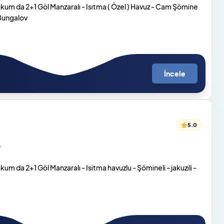
um da 2+1 Göl Manzaralı - Isıtma ( Özel ) Havuz - Cam Şömine
 Bungalov
İncele
5.0
o
 da 2+1 Göl Manzaralı - Isitma havuzlu - Şömineli - jakuzili -