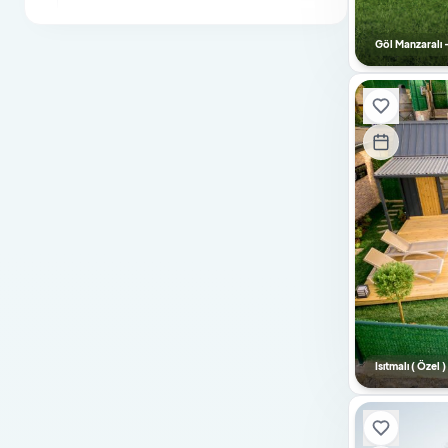
Otopark / Park Yeri
Göl Manzaralı -
Jenaratör
Engelli Dostu
Sıradışı Mimari
Sauna
Buhar Banyosu
Bebek Yatağı
Özel Havuz
Güvenlik Kamera Sistemi
Hamam
Masa Tenisi
Isıtmalı ( Özel
Bilardo
Langırt