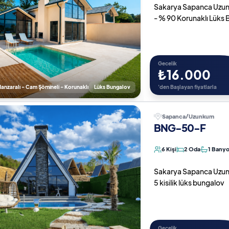
Sakarya Sapanca Uzunk
- % 90 Korunaklı Lüks
Gecelik
₺16.000
nzaralı - Cam Şömineli - Korunaklı
Lüks Bungalov
'den Başlayan fiyatlarla
Sapanca/Uzunkum
BNG-50-F
6 Kişi
2 Oda
1 Bany
Sakarya Sapanca Uzunkum
5 kisilik lüks bungalov
Gecelik