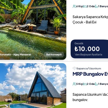
6 Kişi
2 Oda
1 Bany
Sakarya Sapanca Kırkpın
Çocuk - Bali Evi
Gecelik
₺10.000
 Korunaklı - Ağaç Manzaralı
Bali konsepti
'den Başlayan fiyatlarla
Sapanca/Uzunkum
MRP Bungalov Ev
5 Kişi
2 Oda
1 Bany
Sapanca Uzunkum’da 2+1 ı
bungalov.