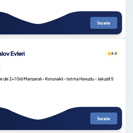
İncele
ov Evleri
5.0
o
de 2+1 Göl Manzaralı - Korunaklı - Isıtma Havuzlu - Jakuzili 5
İncele