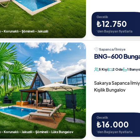
Gecelik
₺12.750
 - Korunaklı - Şömineli - Jakuzili
'den Başlayan fiyatlarla
Sapanca/İlmiye
BNG-600 Bungal
5 Kişi
2 Oda
1 Bany
Sakarya Sapanca İlmiye 
Kişilik Bungalov
Gecelik
₺16.000
u - Korunaklı - Jakuzili - Şömineli - Lüks Bungalov
'den Başlayan fiyatlarla