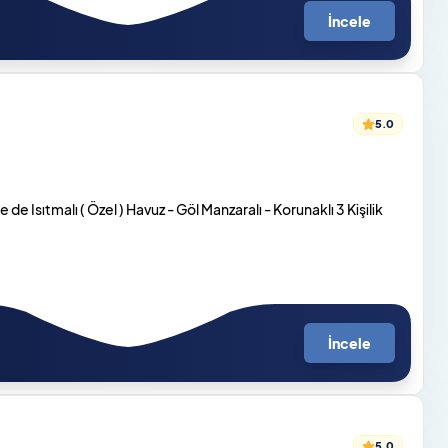
İncele
5.0
e Isıtmalı ( Özel ) Havuz - Göl Manzaralı - Korunaklı 3 Kişilik
İncele
5.0