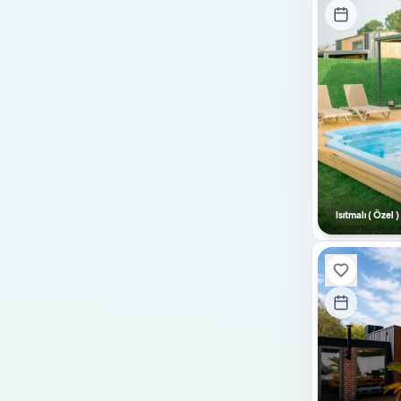
Tuz Odası
Sinema Sistemi
Salıncak
Kaydırak
Su Deposu
Şömine-Soba
Doğalgazlı Şömine
Isıtmalı ( Özel
Saç Kurutma Makinesi
Elektrik Süpürgesi
Kurutma Makinesi
Cam Şömine
Pelet Sobası
Ateş Kazanı