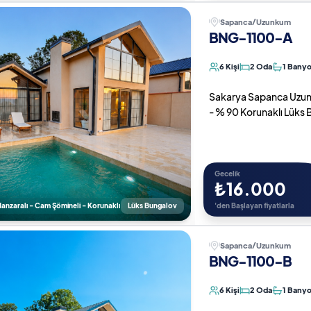
Sapanca/Uzunkum
BNG-1100-A
6 Kişi
2 Oda
1 Bany
Sakarya Sapanca Uzunk
- % 90 Korunaklı Lüks
Gecelik
₺16.000
nzaralı - Cam Şömineli - Korunaklı
Lüks Bungalov
'den Başlayan fiyatlarla
Sapanca/Uzunkum
BNG-1100-B
6 Kişi
2 Oda
1 Bany