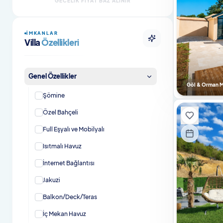
GECELIK FIYAT BAZ ALINIR
Şömineli Villalar
İMKANLAR
Evcil Hayvan Dostu Villalar
Villa
Özellikleri
Evcil Hayvan Dostu Bungalovlar
Genel Özellikler
Isıtmalı Havuzlu Villalar
Göl & Orman Ma
Şömine
Kahvaltı Dahil Villalar
Özel Bahçeli
En Çok Tercih Edilenler
Full Eşyalı ve Mobilyalı
En Çok Tercih Edilen Villalar
Isıtmalı Havuz
İnternet Bağlantısı
Jakuzi
Balkon/Deck/Teras
İç Mekan Havuz