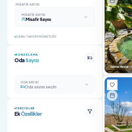
MISAFIR SAYISI
MISAFIR SAYISI
Misafir Sayısı
CANLI TAKVIM MÜSAITLIĞI
KONAKLAMA
Oda
Sayısı
Isıtma Havuz -
ODA SAYISI
Oda sayısı seçin
TERCIHLER
Ek
Özellikler