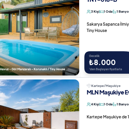
3 Kişi
1 Oda
1 Banyo
Sakarya Sapanca İlmiye d
Tiny House
Gecelik
₺8.000
 ) Havuz - Göl Manzaralı - Korunaklı / Tiny House
'den Başlayan fiyatlarla
Kartepe/Maşukiye
MLN Maşukiye Ev
4 Kişi
1 Oda
1 Banyo
Kartepe Maşukiye de 1+1 