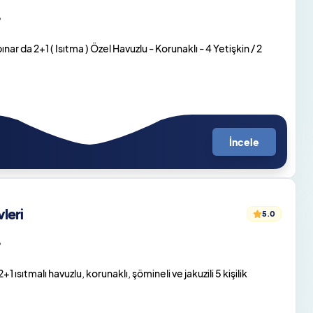
o
ar da 2+1 ( Isıtma ) Özel Havuzlu - Korunaklı - 4 Yetişkin / 2
İncele
leri
5.0
o
sıtmalı havuzlu, korunaklı, şömineli ve jakuzili 5 kişilik