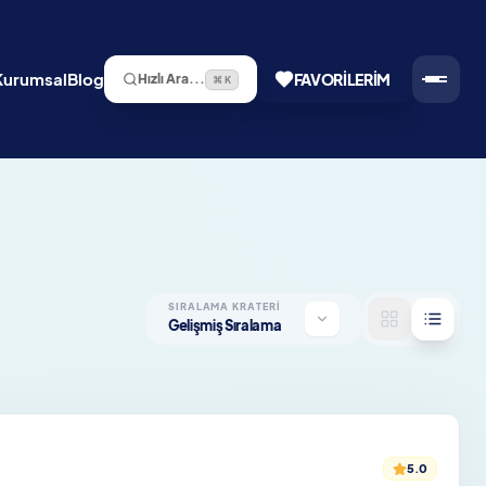
Kurumsal
Blog
FAVORILERIM
Hızlı Ara...
⌘ K
SIRALAMA KRATERI
Gelişmiş Sıralama
5.0