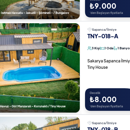
₺9.000
 Isıtmalı Havuzlu - Jakuzili - Şömineli - / Bungalov
'den Başlayan fiyatlarla
Sapanca/İlmiye
TNY-018-A
3 Kişi
1 Oda
1 Banyo
Sakarya Sapanca İlmiye d
Tiny House
Gecelik
₺8.000
 ) Havuz - Göl Manzaralı - Korunaklı / Tiny House
'den Başlayan fiyatlarla
Sapanca/İlmiye
TNY-018-B