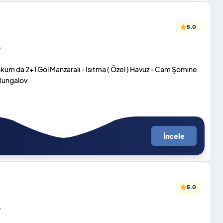
5.0
o
um da 2+1 Göl Manzaralı - Isıtma ( Özel ) Havuz - Cam Şömine
 Bungalov
İncele
5.0
o