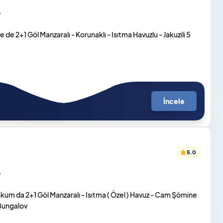
o
de 2+1 Göl Manzaralı - Korunaklı - Isıtma Havuzlu - Jakuzili 5
İncele
5.0
o
um da 2+1 Göl Manzaralı - Isıtma ( Özel ) Havuz - Cam Şömine
 Bungalov