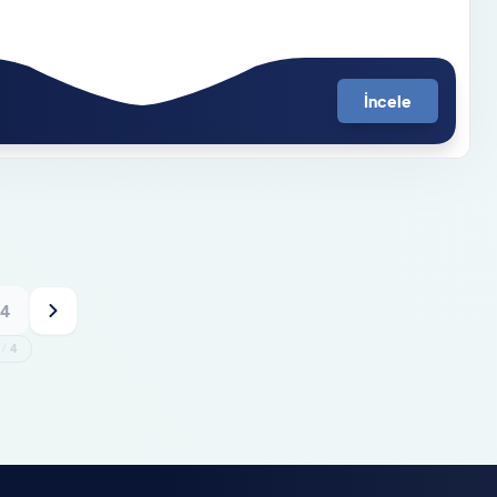
İncele
4
1
/
4