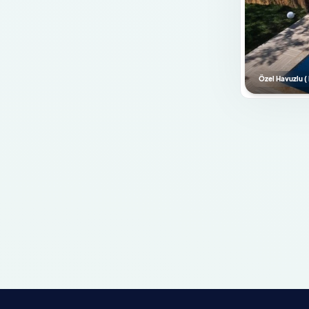
Mutfak Bilgileri
Amerikan Mutfak
Bulaşık Makinası
Buzdolabı
Özel Havuzlu ( I
Ankastre Fırın
Mikrodalga Fırın
Ankastre 4'lü Ocak
Su Isıtıcısı
Ekmek Kızartma Makinası
Tencere ve Tava Takımı
Yemek Takımı
Kaşık Çatal Bıçak Takımı
Bardak Takımı