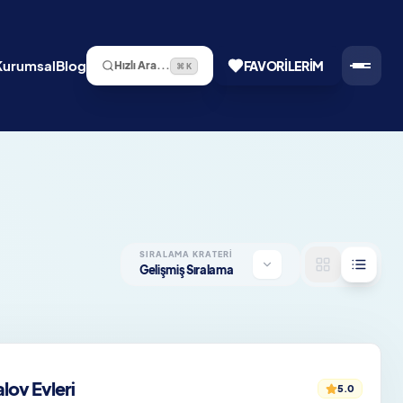
Kurumsal
Blog
FAVORILERIM
Hızlı Ara...
⌘ K
SIRALAMA KRATERI
Gelişmiş Sıralama
ov Evleri
5.0