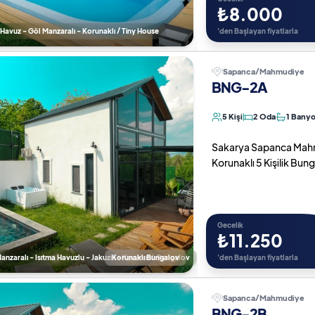
₺8.000
 ) Havuz - Göl Manzaralı - Korunaklı / Tiny House
'den Başlayan fiyatlarla
Sapanca/Mahmudiye
BNG-2A
5 Kişi
2 Oda
1 Bany
Sakarya Sapanca Mahmudi
Korunaklı 5 Kişilik Bun
Gecelik
₺11.250
nzaralı - Isıtma Havuzlu - Jakuzili - Korunaklı Bungalov
Korunaklı Bungalov
'den Başlayan fiyatlarla
Sapanca/Mahmudiye
BNG-2B