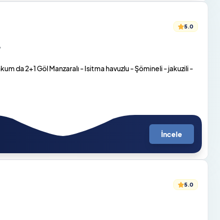
5.0
o
 da 2+1 Göl Manzaralı - Isitma havuzlu - Şömineli - jakuzili -
İncele
5.0