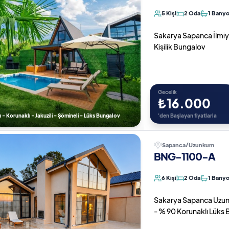
5 Kişi
2 Oda
1 Bany
Sakarya Sapanca İlmiye 
Kişilik Bungalov
Gecelik
₺16.000
u - Korunaklı - Jakuzili - Şömineli - Lüks Bungalov
'den Başlayan fiyatlarla
Sapanca/Uzunkum
BNG-1100-A
6 Kişi
2 Oda
1 Bany
Sakarya Sapanca Uzunk
- % 90 Korunaklı Lüks