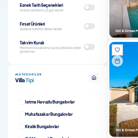
Esnek Tarih Seçenekleri
Arama tarihlerini ±3 gün esnet
Fırsat Ürünleri
Sadece indirimli villaları listele
Göl & Orman Ma
Takvim Kuralı
Minimum konaklama süresi altındaki evleri
gösterme
KATEGORILER
Villa
Tipi
Isıtma Havuzlu Bungalovlar
Muhafazakar Bungalovlar
Kiralık Bungalovlar
Göl & Orman Ma