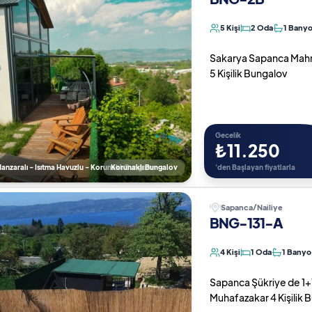
5 Kişi
2 Oda
1 Bany
Sakarya Sapanca Mahmud
5 Kişilik Bungalov
Gecelik
₺11.250
nzaralı - Isıtma Havuzlu - Korunaklı Bungalov
Korunaklı Bungalov
'den Başlayan fiyatlarla
Sapanca/Nailiye
BNG-131-A
4 Kişi
1 Oda
1 Banyo
Sapanca Şükriye de 1+1 Ö
Muhafazakar 4 Kişilik 