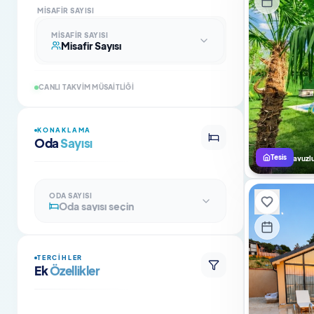
MISAFIR SAYISI
MISAFIR SAYISI
Misafir Sayısı
CANLI TAKVIM MÜSAITLIĞI
KONAKLAMA
Oda
Sayısı
Tesis
Isıtmalı Havuzl
ODA SAYISI
Oda sayısı seçin
TERCIHLER
Ek
Özellikler