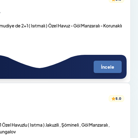
o
iye de 2+1 ( Isıtmalı ) Özel Havuz - Göl Manzaralı - Korunaklı
İncele
5.0
zel Havuzlu ( Isıtma ) Jakuzili , Şömineli , Göl Manzaralı ,
Bungalov