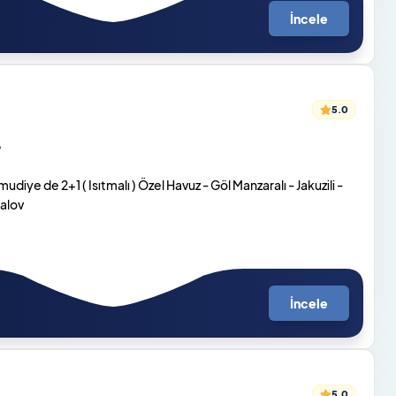
İncele
5.0
o
ye de 2+1 ( Isıtmalı ) Özel Havuz - Göl Manzaralı - Jakuzili -
galov
İncele
5.0