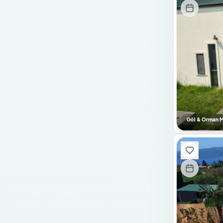
Tuz Odası
Sinema Sistemi
Salıncak
Kaydırak
Su Deposu
Şömine-Soba
Doğalgazlı Şömine
Göl & Orman Ma
Saç Kurutma Makinesi
Elektrik Süpürgesi
Kurutma Makinesi
Cam Şömine
Pelet Sobası
Ateş Kazanı