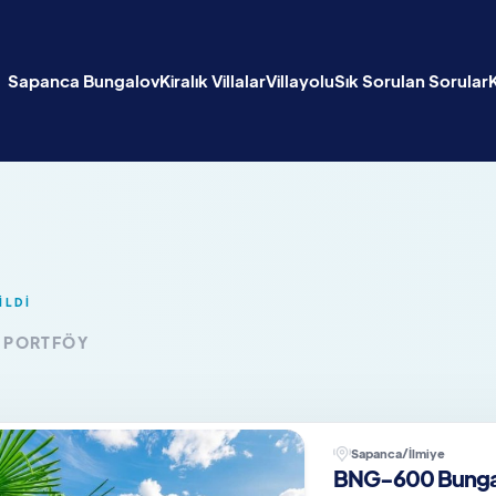
Sapanca Bungalov
Kiralık Villalar
Villayolu
Sık Sorulan Sorular
İLDİ
K PORTFÖY
Sapanca/İlmiye
BNG-600 Bungal