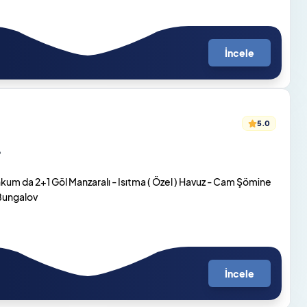
İncele
5.0
o
um da 2+1 Göl Manzaralı - Isıtma ( Özel ) Havuz - Cam Şömine
 Bungalov
İncele