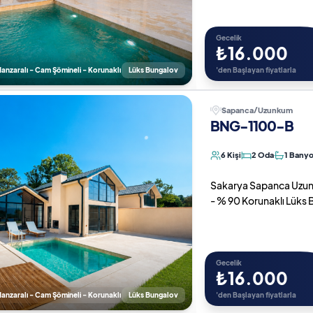
Gecelik
₺16.000
nzaralı - Cam Şömineli - Korunaklı
Lüks Bungalov
'den Başlayan fiyatlarla
Sapanca/Uzunkum
BNG-1100-B
6 Kişi
2 Oda
1 Bany
Sakarya Sapanca Uzunk
- % 90 Korunaklı Lüks
Gecelik
₺16.000
nzaralı - Cam Şömineli - Korunaklı
Lüks Bungalov
'den Başlayan fiyatlarla