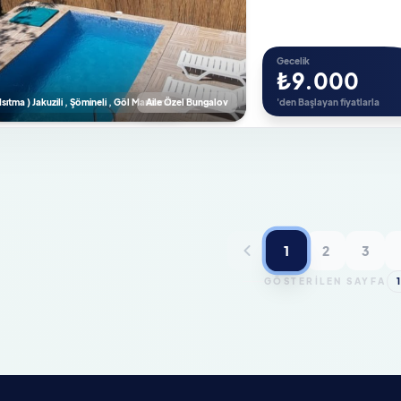
Gecelik
₺9.000
sıtma ) Jakuzili , Şömineli , Göl Manzaralı
Aile Özel Bungalov
'den Başlayan fiyatlarla
1
2
3
GÖSTERİLEN SAYFA