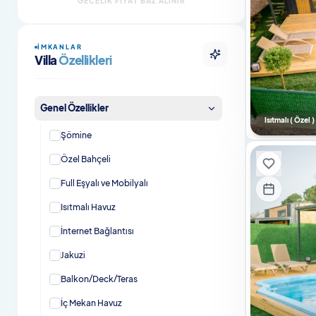
GECELIK FIYAT BAZ ALINIR
Şömineli Villalar
İMKANLAR
Evcil Hayvan Dostu Villalar
Villa
Özellikleri
Evcil Hayvan Dostu Bungalovlar
Genel Özellikler
Isıtmalı Havuzlu Villalar
Isıtmalı ( Özel
Şömine
Kahvaltı Dahil Villalar
Özel Bahçeli
En Çok Tercih Edilenler
Full Eşyalı ve Mobilyalı
En Çok Tercih Edilen Villalar
Isıtmalı Havuz
İnternet Bağlantısı
Jakuzi
Balkon/Deck/Teras
İç Mekan Havuz