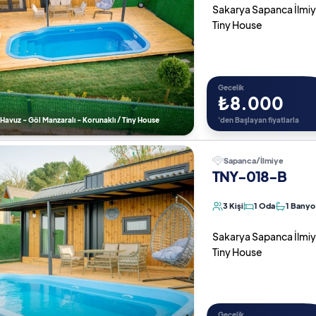
Sakarya Sapanca İlmiye d
Tiny House
Gecelik
₺8.000
 ) Havuz - Göl Manzaralı - Korunaklı / Tiny House
'den Başlayan fiyatlarla
Sapanca/İlmiye
TNY-018-B
3 Kişi
1 Oda
1 Banyo
Sakarya Sapanca İlmiye d
Tiny House
Gecelik