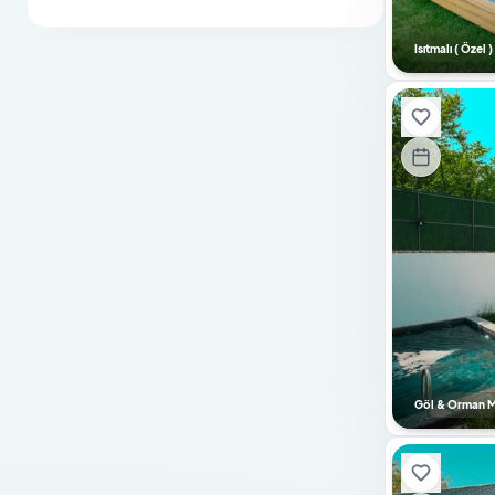
Otopark / Park Yeri
Isıtmalı ( Özel
Jenaratör
Engelli Dostu
Sıradışı Mimari
Sauna
Buhar Banyosu
Bebek Yatağı
Özel Havuz
Güvenlik Kamera Sistemi
Hamam
Masa Tenisi
Göl & Orman Ma
Bilardo
Langırt