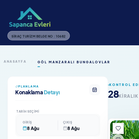
SIRAÇ TURIZM BELGE NO : 10682
ANASAYFA
/
GÖL MANZARALI BUNGALOVLAR
KONTROL ED
PLANLAMA
28
Konaklama
Detayı
KIRALI
TARIH SEÇIMI
GIRIŞ
ÇIKIŞ
8 Ağu
8 Ağu