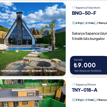
Sapanca/Uzunkum
BNG-50-F
6 Kişi
2 Oda
1 Bany
Sakarya Sapanca Uzunkum
5 kisilik lüks bungalov
Gecelik
₺9.000
 Isıtmalı Havuzlu - Jakuzili - Şömineli - / Bungalov
'den Başlayan fiyatlarla
Sapanca/İlmiye
TNY-018-A
3 Kişi
1 Oda
1 Banyo