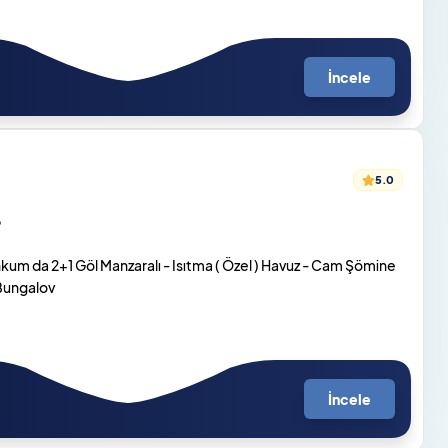
İncele
5.0
o
um da 2+1 Göl Manzaralı - Isıtma ( Özel ) Havuz - Cam Şömine
 Bungalov
İncele