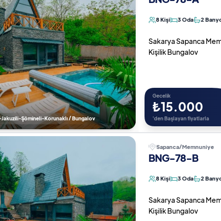
8 Kişi
3 Oda
2 Bany
Sakarya Sapanca Memnu
Kişilik Bungalov
Gecelik
₺15.000
-Jakuzili-Şömineli-Korunaklı / Bungalov
'den Başlayan fiyatlarla
Sapanca/Memnuniye
BNG-78-B
8 Kişi
3 Oda
2 Bany
Sakarya Sapanca Memnu
Kişilik Bungalov