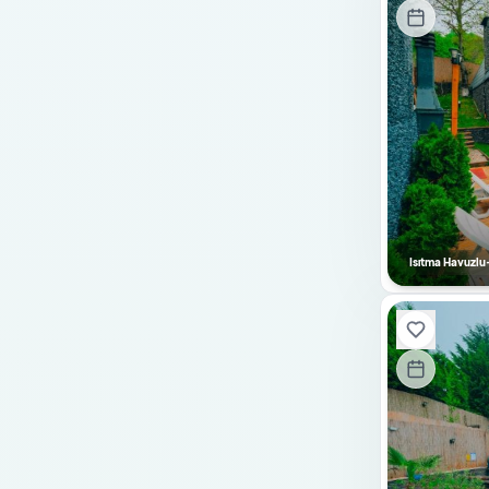
Tuz Odası
Sinema Sistemi
Salıncak
Kaydırak
Su Deposu
Şömine-Soba
Doğalgazlı Şömine
Isıtma Havuzlu
Saç Kurutma Makinesi
Elektrik Süpürgesi
Kurutma Makinesi
Cam Şömine
Pelet Sobası
Ateş Kazanı