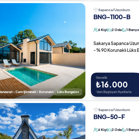
Sapanca/Uzunkum
BNG-1100-B
6 Kişi
2 Oda
1 Bany
Sakarya Sapanca Uzunk
- % 90 Korunaklı Lüks
Gecelik
₺16.000
nzaralı - Cam Şömineli - Korunaklı
Lüks Bungalov
'den Başlayan fiyatlarla
Sapanca/Uzunkum
BNG-50-F
6 Kişi
2 Oda
1 Bany