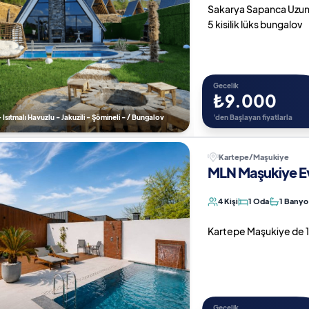
Sakarya Sapanca Uzunkum
5 kisilik lüks bungalov
Gecelik
₺9.000
 Isıtmalı Havuzlu - Jakuzili - Şömineli - / Bungalov
'den Başlayan fiyatlarla
Kartepe/Maşukiye
MLN Maşukiye Ev
4 Kişi
1 Oda
1 Banyo
Kartepe Maşukiye de 1+1 
Gecelik