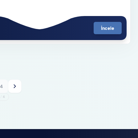
İncele
4
1
/
4