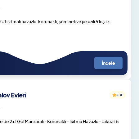
o
sıtmalı havuzlu, korunaklı, şömineli ve jakuzili 5 kişilik
İncele
ov Evleri
5.0
o
de 2+1 Göl Manzaralı - Korunaklı - Isıtma Havuzlu - Jakuzili 5