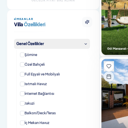
GECELIK FIYAT BAZ ALINIR
Şömineli Villalar
İMKANLAR
Evcil Hayvan Dostu Villalar
Villa
Özellikleri
Evcil Hayvan Dostu Bungalovlar
Genel Özellikler
Isıtmalı Havuzlu Villalar
Göl Manzaralı -
Şömine
Kahvaltı Dahil Villalar
Özel Bahçeli
En Çok Tercih Edilenler
Full Eşyalı ve Mobilyalı
En Çok Tercih Edilen Villalar
Isıtmalı Havuz
İnternet Bağlantısı
Jakuzi
Balkon/Deck/Teras
İç Mekan Havuz