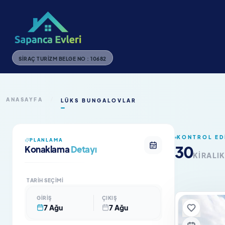
SIRAÇ TURIZM BELGE NO : 10682
ANASAYFA
/
LÜKS BUNGALOVLAR
KONTROL ED
PLANLAMA
30
Konaklama
Detayı
KIRALI
TARIH SEÇIMI
GIRIŞ
ÇIKIŞ
7 Ağu
7 Ağu