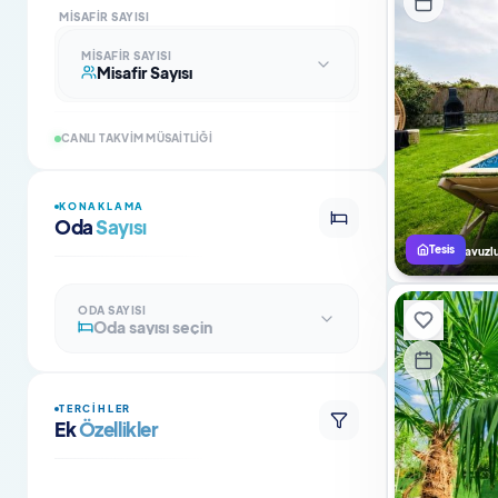
MISAFIR SAYISI
MISAFIR SAYISI
Misafir Sayısı
CANLI TAKVIM MÜSAITLIĞI
KONAKLAMA
Oda
Sayısı
Tesis
Isıtmalı Havuzlu
ODA SAYISI
Oda sayısı seçin
TERCIHLER
Ek
Özellikler