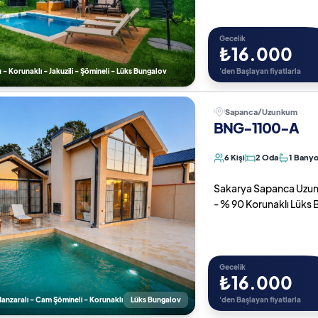
Gecelik
₺16.000
u - Korunaklı - Jakuzili - Şömineli - Lüks Bungalov
'den Başlayan fiyatlarla
Sapanca/Uzunkum
BNG-1100-A
6 Kişi
2 Oda
1 Bany
Sakarya Sapanca Uzunk
- % 90 Korunaklı Lüks
Gecelik
₺16.000
nzaralı - Cam Şömineli - Korunaklı
Lüks Bungalov
'den Başlayan fiyatlarla