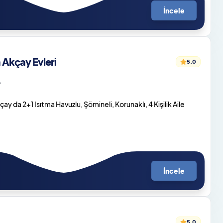
İncele
Akçay Evleri
5.0
o
y da 2+1 Isıtma Havuzlu, Şömineli, Korunaklı, 4 Kişilik Aile
İncele
5.0