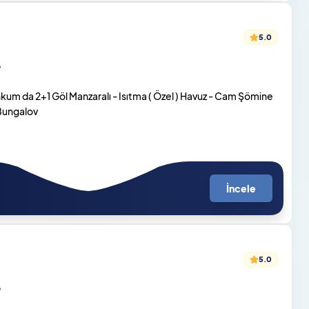
5.0
o
um da 2+1 Göl Manzaralı - Isıtma ( Özel ) Havuz - Cam Şömine
 Bungalov
İncele
5.0
o