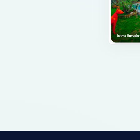
Mutfak Bilgileri
Amerikan Mutfak
Bulaşık Makinası
Buzdolabı
Isıtma Havuzlu
Ankastre Fırın
Mikrodalga Fırın
Ankastre 4'lü Ocak
Su Isıtıcısı
Ekmek Kızartma Makinası
Tencere ve Tava Takımı
Yemek Takımı
Kaşık Çatal Bıçak Takımı
Bardak Takımı