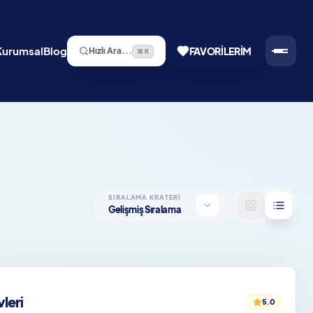
Kurumsal
Blog
FAVORILERIM
Hızlı Ara...
⌘ K
SIRALAMA KRATERI
Gelişmiş Sıralama
leri
5.0