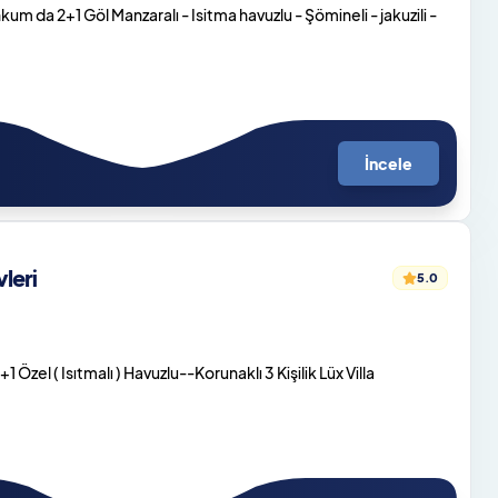
 da 2+1 Göl Manzaralı - Isitma havuzlu - Şömineli - jakuzili -
İncele
leri
5.0
Özel ( Isıtmalı ) Havuzlu--Korunaklı 3 Kişilik Lüx Villa