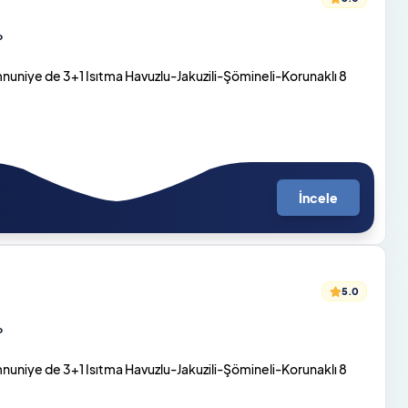
o
niye de 3+1 Isıtma Havuzlu-Jakuzili-Şömineli-Korunaklı 8
İncele
5.0
o
niye de 3+1 Isıtma Havuzlu-Jakuzili-Şömineli-Korunaklı 8