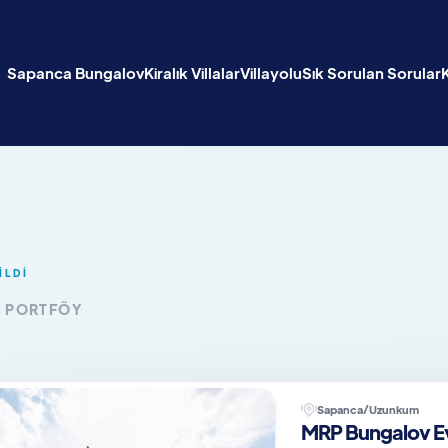
Sapanca Bungalov
Kiralık Villalar
Villayolu
Sık Sorulan Sorular
İLDİ
K PORTFÖY
Sapanca/Uzunkum
MRP Bungalov Ev