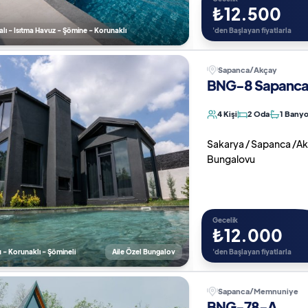
₺12.500
ı - Isıtma Havuz - Şömine - Korunaklı
'den Başlayan fiyatlarla
Sapanca/Akçay
BNG-8 Sapanca 
4 Kişi
2 Oda
1 Bany
Sakarya / Sapanca /Akça
Bungalovu
Gecelik
₺12.000
u - Korunaklı - Şömineli
Aile Özel Bungalov
'den Başlayan fiyatlarla
Sapanca/Memnuniye
BNG-78-A