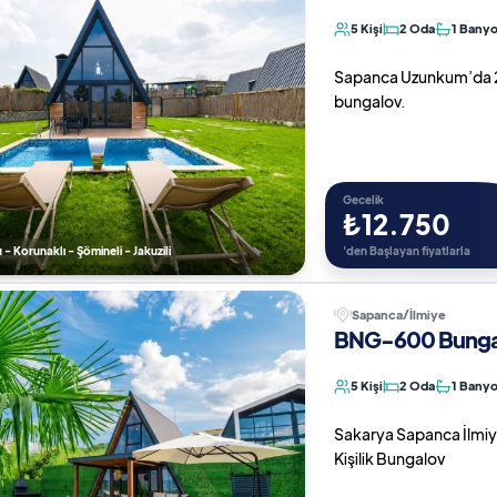
5 Kişi
2 Oda
1 Bany
Sapanca Uzunkum’da 2+1 ı
bungalov.
Gecelik
₺12.750
 - Korunaklı - Şömineli - Jakuzili
'den Başlayan fiyatlarla
Sapanca/İlmiye
BNG-600 Bungal
5 Kişi
2 Oda
1 Bany
Sakarya Sapanca İlmiye 
Kişilik Bungalov